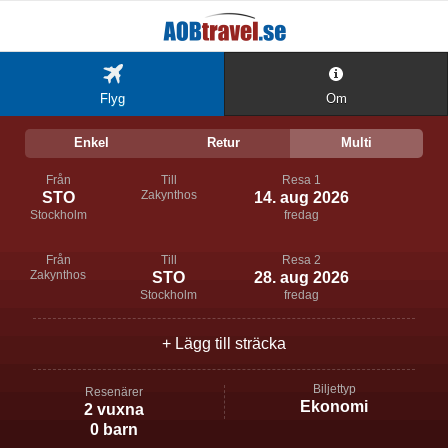
Direktflyg
Max
ett
Flyg
Om
stopp
Enkel
Retur
Multi
Från
Till
Resa 1
Zakynthos
STO
14. aug 2026
Stockholm
fredag
Från
Till
Resa 2
Zakynthos
STO
28. aug 2026
Stockholm
fredag
+ Lägg till sträcka
Biljettyp
Resenärer
Kabin
Ekonomi
2 vuxna
typ
0 barn